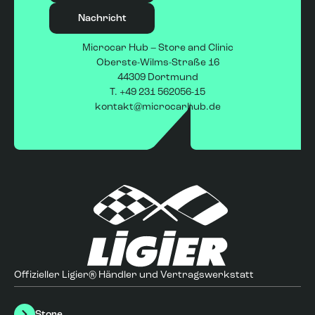
Nachricht
Microcar Hub – Store and Clinic
Oberste-Wilms-Straße 16
44309 Dortmund
T.
+49 231 562056-15
kontakt@microcarhub.de
Offizieller Ligier® Händler und Vertragswerkstatt
Store