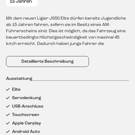
15 Jahren
Finanzierungsangebot
Versicherungsangebot
Mit dem neuen Ligier JS50 Elite dürfen bereits Jugendliche
Ich habe den Umgang mit meinen Daten im Rahmen der
Einwilligung
*
Datenschutzerklärung
zur Kenntnis genommen.
*
ab 15 Jahren fahren, sofern sie im Besitz eines AM-
Führerscheins sind. Dies ist möglich, da das Fahrzeug eine
bauartbedingte Höchstgeschwindigkeit von maximal 45
km/h erreicht. Dadurch haben junge Fahrer die
Möglichkeit, bereits drei Jahre früher Fahrpraxis zu
sammeln und sich auf das Fahren im Straßenverkehr
Detaillierte Beschreibung
vorzubereiten. Der Ligier JS50 Elite bietet somit eine
sichere Option für angehende Fahrer.
Ausstattung
Bundesweiter Fahrzeugtransport möglich!
Auf Wunsch organisieren wir für Sie einen sicheren und
Elite
zuverlässigen Transport des Fahrzeugs – deutschlandweit.
Servolenkung
Ligier JS50 Elite Neuwagen – Kompakt & modern!
USB-Anschluss
Kilometerstand: 0 km
Touchscreen
Erstzulassung: 2026
Zustand: Neuwagen
Apple Carplay
Kraftstoff: Diesel
Android Auto
Leistung: 6 kW (8 PS)