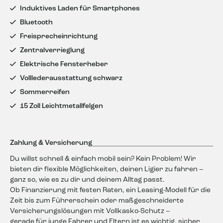
Induktives Laden für Smartphones
Getriebe: Automatik
Führerscheinklasse: AM (ab 15 Jahren fahrbar)
Bluetooth
Freisprecheinrichtung
Ausstattung & Highlights:
Zentralverrieglung
Zusatzausstattung Ligier Konfigurator:
Elektrische Fensterheber
Elite
Volllederausstattung schwarz
Diesel E5+
Sommerreifen
Servolenkung
Pack Connect
15 Zoll Leichtmetallfelgen
Entertainment & Konnektivität:
-USB-Anschluss
-Touchscreen
Zahlung & Versicherung
-Apple Carplay
-Android Auto
Du willst schnell & einfach mobil sein? Kein Problem! Wir
-Freisprecheinrichtung
bieten dir flexible Möglichkeiten, deinen Ligier zu fahren –
ganz so, wie es zu dir und deinem Alltag passt.
Komfort & Innenraum:
Ob Finanzierung mit festen Raten, ein Leasing-Modell für die
-Zentralverriegelung
Zeit bis zum Führerschein oder maßgeschneiderte
-Elektrische Fensterheber
Versicherungslösungen mit Vollkasko-Schutz –
-Hochwertige Volllederausstattung
gerade für junge Fahrer und Eltern ist es wichtig, sicher