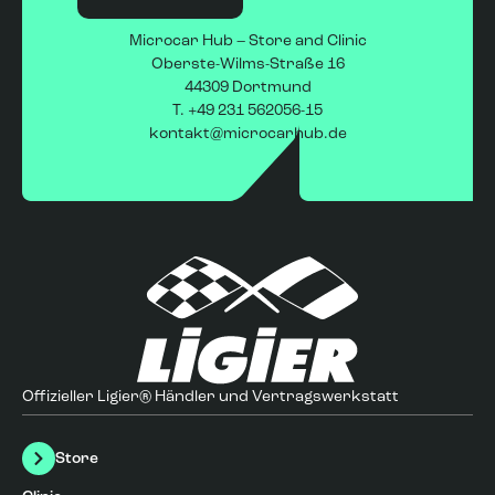
Die im Inserat enthaltenen Angaben dienen der
Microcar Hub – Store and Clinic
unverbindlichen Beschreibung und stellen kein rechtlich
Oberste-Wilms-Straße 16
bindendes Angebot im Sinne des § 145 BGB dar. Alle
44309 Dortmund
Fahrzeugdaten und Ausstattungsmerkmale sind vom
T.
+49 231 562056-15
Käufer vor Ort zu prüfen.
kontakt@microcarhub.de
Offizieller Ligier® Händler und Vertragswerkstatt
Store