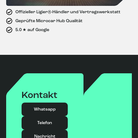
E-Mail: kontakt@microcarhub.de
Offizieller Ligier®-Händler und Vertragswerkstatt
Wir freuen uns auf deine Anfrage!
Geprüfte Microcar Hub Qualität
Infos zum Unternehmen:
5.0 ★ auf Google
Die
Robert Rose GmbH
ist ein etabliertes Unternehmen im
Fahrzeugbau mit Sitz in Dortmund. Seit 1873 bietet es
maßgeschneiderte Lösungen für den Auf- und Umbau von
Nutzfahrzeugen sowie Serviceleistungen wie
Karosseriebau, Reparaturen und TÜV-Abnahmen. Mit
dem
Microcar Hub
erweitert das Unternehmen sein
Angebot speziell für Leichtkraftfahrzeuge. Der
Microcar
Store
ist auf den Verkauf von Ligier-Fahrzeugen
spezialisiert und bietet eine große Auswahl an neuen und
Kontakt
gebrauchten Modellen. In der
Microcar Clinic
, einer
autorisierten Vertragswerkstatt von Ligier, erhalten
Kunden professionelle Wartung, Reparaturen und
Whatsapp
Inspektionen. Der Microcar Hub steht für umfassenden
Service rund um Ligier-Leichtfahrzeuge – von der Beratung
Telefon
über den Kauf bis hin zur langfristigen Betreuung.
Hubraum
Nachricht