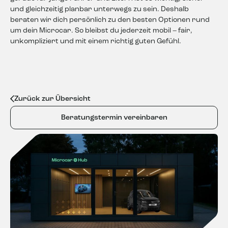
-Trennwand Kofferraum
und gleichzeitig planbar unterwegs zu sein. Deshalb
beraten wir dich persönlich zu den besten Optionen rund
Design & Sonstiges:
um dein Microcar. So bleibst du jederzeit mobil – fair,
-Edle Metallic-Lackierung in „Graphitgrau“
unkompliziert und mit einem richtig guten Gefühl.
-15-Zoll Leichtmetallfelgen
-Sommerreifen für besten Grip
Besonderheiten von Leichtkraftfahrzeugen:
-Keine Hauptuntersuchung
-Keine Abgasuntersuchung
Zurück zur Übersicht
-Keine Kfz-Steuer
-Perfekt für Minderjährige und Auszubildende
Beratungstermin vereinbaren
-Umweltfreundlich & kostengünstig
-Kompaktes Liefer- und Servicefahrzeug
Jetzt sichern & Probefahrt vereinbaren!
Du möchtest dieses exklusive Leichtfahrzeug fahren?
Kontaktiere uns jetzt für weitere Informationen oder eine
Probefahrt!
Standort: Microcar Store / Robert Rose GmbH
Oberste-Wilms-Straße 16, 44309 Dortmund
Telefon: 0231 56205615